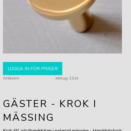
LOGGA IN FÖR PRISER
Artikelnr
mhrug-10st
GÄSTER - KROK I
MÄSSING
Krok till gästhandduken i polerad mässing - Handdukskrok