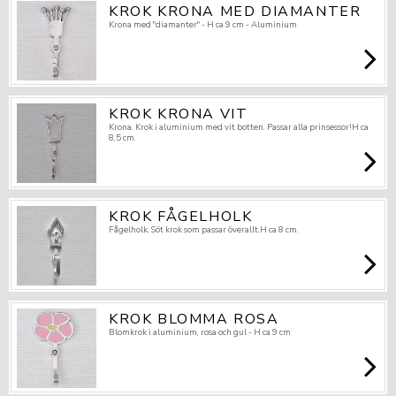
KROK KRONA MED DIAMANTER
Krona med "diamanter" - H ca 9 cm - Aluminium
KROK KRONA VIT
Krona. Krok i aluminium med vit botten. Passar alla prinsessor!H ca
8,5 cm.
KROK FÅGELHOLK
Fågelholk. Söt krok som passar överallt.H ca 8 cm.
KROK BLOMMA ROSA
Blomkrok i aluminium, rosa och gul - H ca 9 cm