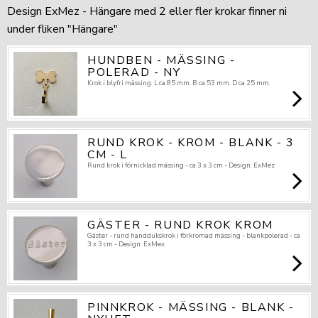
Design ExMez - Hängare med 2 eller fler krokar finner ni
under fliken "Hängare"
HUNDBEN - MÄSSING -
POLERAD - NY
Krok i blyfri mässing. L ca 85 mm. B ca 53 mm. D ca 25 mm.
RUND KROK - KROM - BLANK - 3
CM - L
Rund krok i förnicklad mässing - ca 3 x 3 cm - Design: ExMez
GÄSTER - RUND KROK KROM
Gäster - rund handdukskrok i förkromad mässing - blankpolerad - ca
3 x 3 cm - Design: ExMex
PINNKROK - MÄSSING - BLANK -