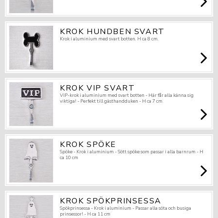
KROK HUNDBEN SVART
Krok i aluminium med svart botten. H ca 8 cm.
KROK VIP SVART
VIP-krok i aluminium med svart botten - Här får alla känna sig
viktiga! - Perfekt till gästhandduken - H ca 7 cm
KROK SPÖKE
Spöke - Krok i aluminium - Sött spöke som passar i alla barnrum - H
ca 10 cm
KROK SPÖKPRINSESSA
Spökprinsessa - Krok i aluminium - Passar alla söta och busiga
prinsessor! - H ca 11 cm