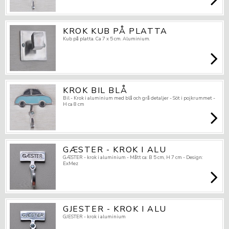
KROK KUB PÅ PLATTA
Kub på platta. Ca 7 x 5 cm. Aluminium.
KROK BIL BLÅ
Bil - Krok i aluminium med blå och grå detaljer - Söt i pojkrummet -
H ca 8 cm
GÆSTER - KROK I ALU
GÆSTER - krok i aluminium - Mått ca: B 5 cm, H 7 cm - Design:
ExMez
GJESTER - KROK I ALU
GJESTER - krok i aluminium