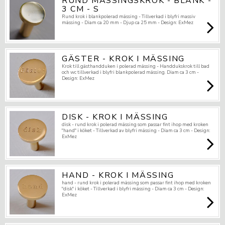
RUND MÄSSINGSKROK - BLANK -
3 CM - S
Rund krok i blankpolerad mässing - Tillverkad i blyfri massiv
mässing - Diam ca 20 mm - Djup ca 25 mm - Design: ExMez
GÄSTER - KROK I MÄSSING
Krok till gästhandduken i polerad mässing - Handdukskrok till bad
och wc tillverkad i blyfri blankpolerad mässing. Diam ca 3 cm -
Design: ExMez
DISK - KROK I MÄSSING
disk - rund krok i polerad mässing som passar fint ihop med kroken
"hand" i köket - Tillverkad av blyfri mässing - Diam ca 3 cm - Design:
ExMez
HAND - KROK I MÄSSING
hand - rund krok i polerad mässing som passar fint ihop med kroken
"disk" i köket - Tillverkad i blyfri mässing - Diam ca 3 cm - Design:
ExMez