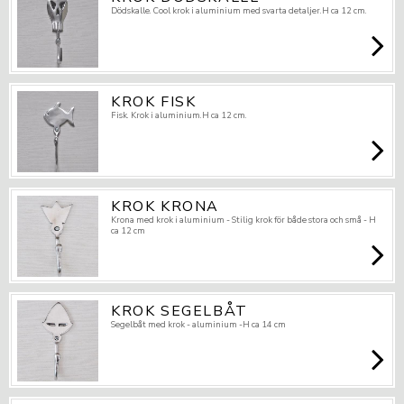
Dödskalle. Cool krok i aluminium med svarta detaljer.H ca 12 cm.
KROK FISK
Fisk. Krok i aluminium.H ca 12 cm.
KROK KRONA
Krona med krok i aluminium - Stilig krok för både stora och små - H
ca 12 cm
KROK SEGELBÅT
Segelbåt med krok - aluminium -H ca 14 cm