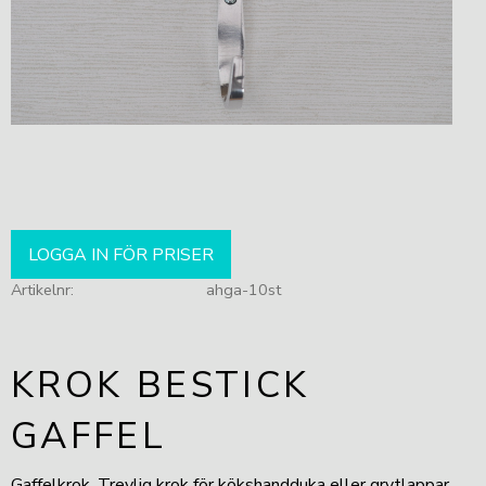
LOGGA IN FÖR PRISER
Artikelnr
ahga-10st
KROK BESTICK
GAFFEL
Gaffelkrok. Trevlig krok för kökshandduka eller grytlappar.