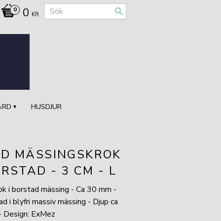
0
KR
ÅRD
HUSDJUR
D MÄSSINGSKROK
ORSTAD - 3 CM - L
ok i borstad mässing - Ca 30 mm -
ad i blyfri massiv mässing - Djup ca
 Design: ExMez