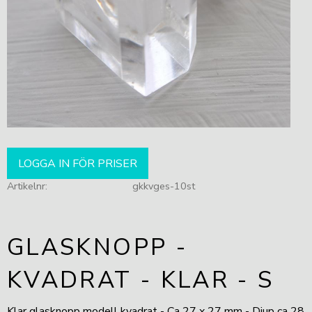
LOGGA IN FÖR PRISER
Artikelnr
gkkvges-10st
GLASKNOPP -
KVADRAT - KLAR - S
Klar glasknopp modell kvadrat - Ca 27 x 27 mm - Djup ca 28