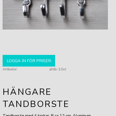
LOGGA IN FÖR PRISER
Artikelnr
ahtb-10st
HÄNGARE
TANDBORSTE
Tandborste med 4 krokar. B ca 12 cm. Aluminum.