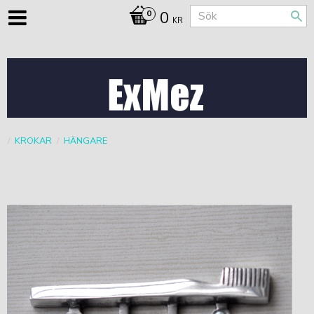
0
KR
KROKAR
HÄNGARE