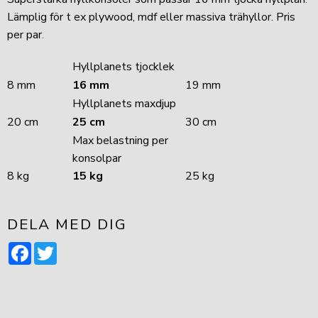
Lämplig för t ex plywood, mdf eller massiva trähyllor. Pris
per par.
Hyllplanets tjocklek
8 mm
16 mm
19 mm
Hyllplanets maxdjup
20 cm
25 cm
30 cm
Max belastning per
konsolpar
8 kg
15 kg
25 kg
DELA MED DIG
Facebook
Twitter