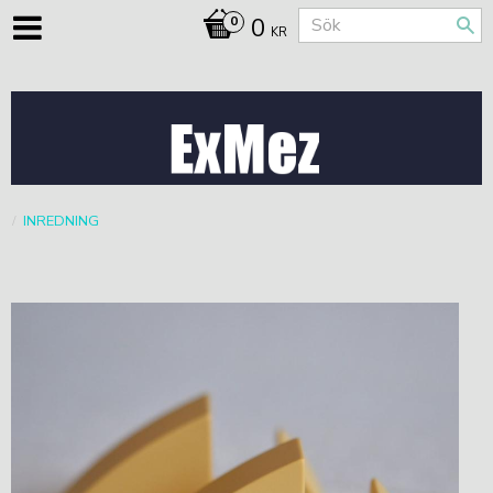
0
KR
INREDNING