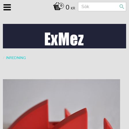
0
KR
INREDNING