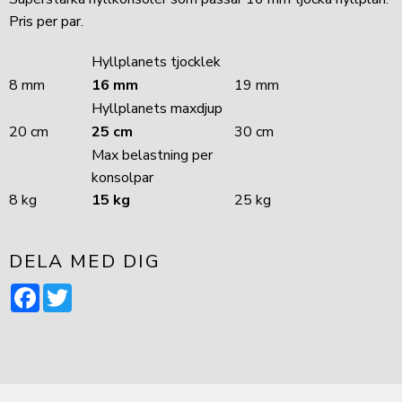
Pris per par.
Hyllplanets tjocklek
8 mm
16 mm
19 mm
Hyllplanets maxdjup
20 cm
25 cm
30 cm
Max belastning per
konsolpar
8 kg
15 kg
25 kg
DELA MED DIG
Facebook
Twitter