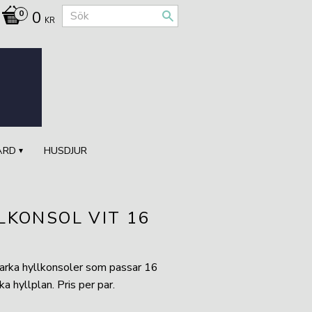
0
KR
ÅRD
HUSDJUR
LKONSOL VIT 16
arka hyllkonsoler som passar 16
a hyllplan. Pris per par.