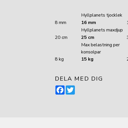
Hyllplanets tjocklek
8 mm
16 mm
Hyllplanets maxdjup
20 cm
25 cm
Max belastning per
konsolpar
8 kg
15 kg
DELA MED DIG
Facebook
Twitter