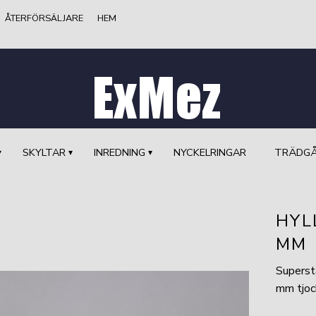
ÅTERFÖRSÄLJARE
HEM
SKYLTAR
INREDNING
NYCKELRINGAR
TRÄDG
HYL
MM
Superst
mm tjock