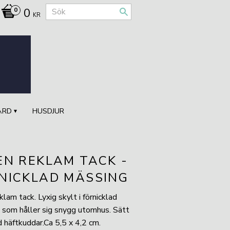
0
KR
ÅRD
HUSDJUR
EN REKLAM TACK -
NICKLAD MÄSSING
klam tack. Lyxig skylt i förnicklad
 som håller sig snygg utomhus. Sätt
 häftkuddar.Ca 5,5 x 4,2 cm.