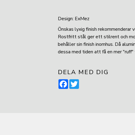
Design: ExMez
Önskas lyxig finish rekommenderar vi 
Rostfritt stål ger ett stilrent och m
behåller sin finish inomhus. Då alu
dessa med tiden att få en mer "ruff"
DELA MED DIG
Facebook
Twitter