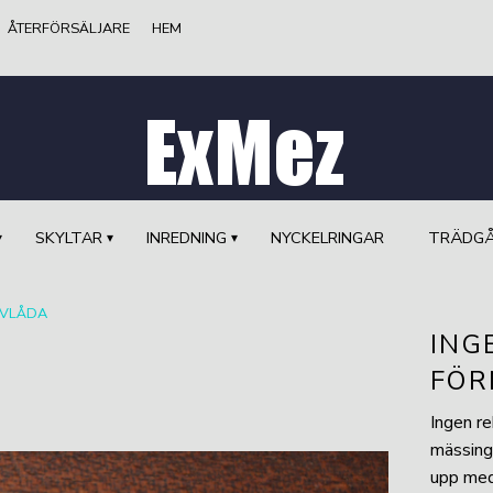
ÅTERFÖRSÄLJARE
HEM
SKYLTAR
INREDNING
NYCKELRINGAR
TRÄDG
EVLÅDA
ING
FÖR
Ingen re
mässing
upp med