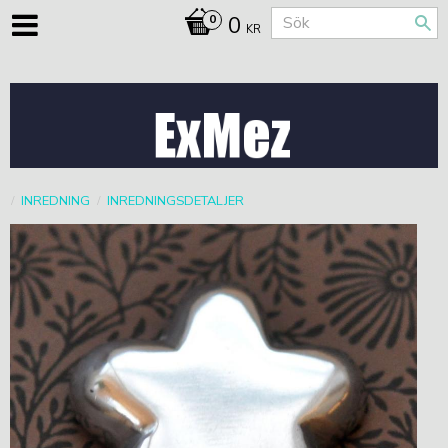
0
KR
INREDNING
INREDNINGSDETALJER