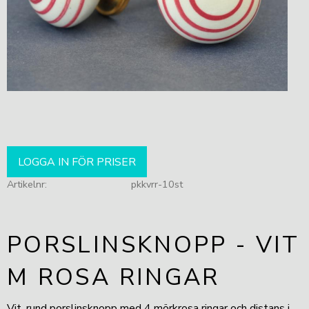
LOGGA IN FÖR PRISER
Artikelnr
pkkvrr-10st
PORSLINSKNOPP - VIT
M ROSA RINGAR
Vit, rund porslinsknopp med 4 mörkrosa ringar och distans i