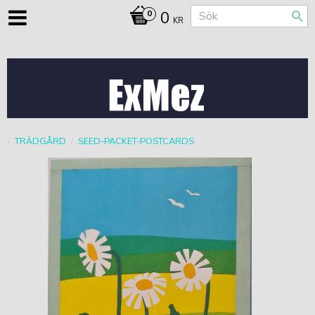
0
KR
TRÄDGÅRD
SEED-PACKET-POSTCARDS