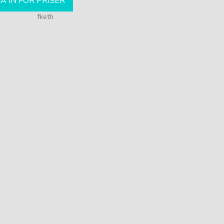
A IN FÖR PRISER
fketh