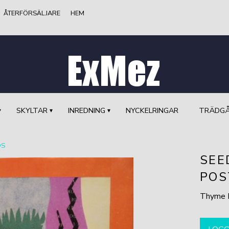
ÅTERFÖRSÄLJARE
HEM
SKYLTAR
INREDNING
NYCKELRINGAR
TRÄDG
DS
SEE
POS
Thyme F