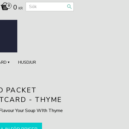
0
KR
ÅRD
HUSDJUR
D PACKET
TCARD - THYME
lavour Your Soup WIth Thyme