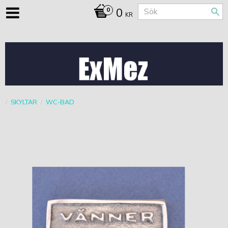
0
KR
SKYLTAR
WC-BAD